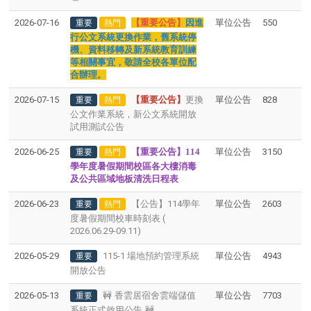
2026-07-16
【重要公告】
因進
單位公告
550
重要
熱門
行公文系統更換作業，舊系統停
機、資料移轉及新系統教育訓練
等相關事宜，敬請全校各單位配
合辦理。
2026-07-15
【重要公告】
更換
單位公告
828
重要
熱門
公文作業系統，新公文系統開放
試用測試公告
2026-06-25
【重要公告】114
單位公告
3150
重要
熱門
學年度暑假期間校區各大樓消毒
及公共區域地板清洗日程表
2026-06-23
【公告】114學年
單位公告
2603
重要
熱門
度暑假期間校車時刻表 (
2026.06.29-09.11)
2026-05-29
115-1 場地預約管理系統
單位公告
4943
重要
開放公告
2026-05-13
🚧
香雲居宿舍雲端儲值
單位公告
7703
重要
系統正式啟用公告
🚧