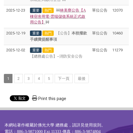
2025-12-23
🚧
林美寮公告【A
單位公告
12070
重要
熱門
棟宿舍用電-雲端儲值系統正式啟
用公告】
🚧
2025-12-19
【公告】
本校撥款
單位公告
10460
重要
熱門
手續費提醒事項
2025-12-02
單位公告
11279
重要
熱門
【總務處公告】--消防安全公告
1
2
3
4
5
下一頁
最後
Print this page
本網站著作權屬於佛光大學 總務處，請詳見
使用規則
。
電話：886-3-9871000 Ext.11333 傳真：886-3-9874804