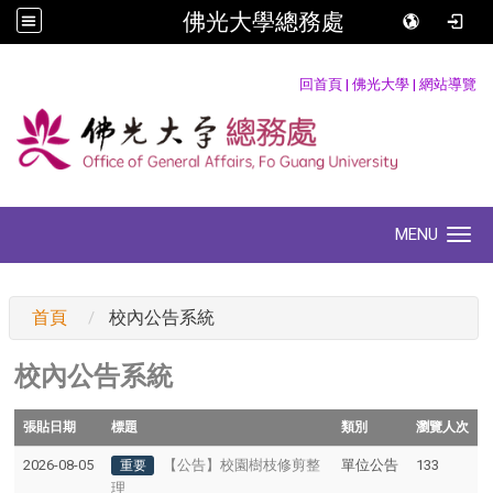
佛光大學總務處
:::
回首頁
|
佛光大學
|
網站導覽
MENU
Toggle navigation
:::
首頁
校內公告系統
校內公告系統
張貼日期
標題
類別
瀏覽人次
2026-08-05
【公告】校園樹枝修剪整
單位公告
133
重要
理