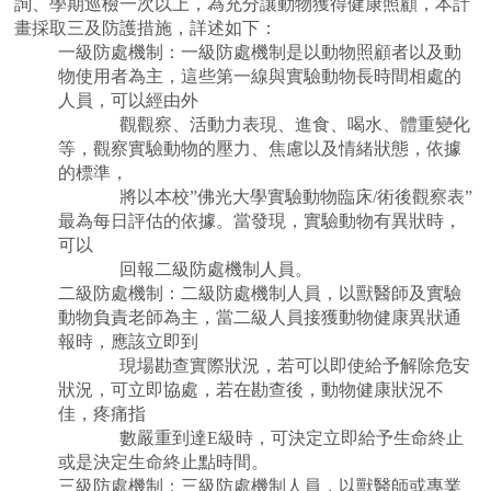
詢、學期巡檢一次以上，為充分讓動物獲得健康照顧，本計
畫採取三及防護措施，詳述如下：
一級防處機制：一級防處機制是以動物照顧者以及動
物使用者為主，這些第一線與實驗動物長時間相處的
人員，可以經由外
觀觀察、活動力表現、進食、喝水、體重變化
等，觀察實驗動物的壓力、焦慮以及情緒狀態，依據
的標準，
將以本校”佛光大學實驗動物臨床/術後觀察表”
最為每日評估的依據。當發現，實驗動物有異狀時，
可以
回
報二級防處機制人員。
二級防處機制：二級防處機制人員，以獸醫師及實驗
動物負責老師為主，當二級人員接獲動物健康異狀通
報時，應該立即到
現場勘查實際狀況，若可以即使給予解除危安
狀況，可立即協處，若在勘查後，動物健康狀況不
佳，疼痛指
數嚴重到達E級時，可決定立即給予生命終止
或是決定生命終止點時間。
三級防處機制：三級防處機制人員，以獸醫師或專業