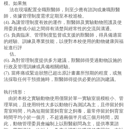
模。如果無
法在現場配置全職獸醫師，則至少應有諮詢或兼職獸醫
師，依據管理制度需求定期至本校巡檢。
(4).
為讓管理制度有效的運作，獸醫師及實驗動物照護及使
用委員會或小組之間得有清楚與經常性的交流與溝通。
(5).
負責臨床、管理制度監督或支援的獸醫師，得具備適當
的經驗、訓練及專業技能，以便對本校使用的動物健康與福
祉進行評
估。
(6).
為對管理制度提供多方建議，獸醫師得受過動物設施的
行政及管理訓練或具備相關經驗。
(7).
當疼痛或緊迫狀態已超出原計畫書所預期的程度，或無
法採取任何干預措施時，獸醫師得提供必要的諮詢建議。
執行情形：
由於本校之實驗動物使用僅限於單一實驗室規模較小、管
理單純，且使用特性大多以動物行為測試為主，且停留於飼
育室時間，均為短期留置飼育室之飼養，最常停留於飼育室
時間平均小於一個月，不超過兩個半月或三個月時間，因
此，動物管理委員會編制上以獸醫顧問為主，提供專業諮