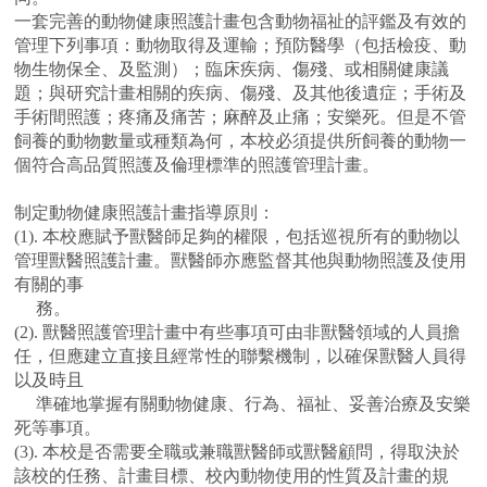
一套完善的動物健康照護計畫包含動物福祉的評鑑及有效的
管理下列事項：動物取得及運輸；預防醫學（包括檢疫、動
物生物保全、及監測）；臨床疾病、傷殘、或相關健康議
題；與研究計畫相關的疾病、傷殘、及其他後遺症；手術及
手術間照護；疼痛及痛苦；麻醉及止痛；安樂死。但是不管
飼養的動物數量或種類為何，本校必須提供所飼養的動物一
個符合高品質照護及倫理標準的照護管理計畫。
制定動物健康照護計畫指導原則：
(1)
.
本校應賦予獸醫師足夠的權限，包括巡視所有的動物以
管理獸醫照護計畫。獸醫師亦應監督其他與動物照護及使用
有關的事
務。
(2)
.
獸醫照護管理計畫中有些事項可由非獸醫領域的人員擔
任，但應建立直接且經常性的聯繫機制，以確保獸醫人員得
以及時且
準確地掌握有關動物健康、行為、福祉、妥善治療及安樂
死等事項。
(3).
本校是否需要全職或兼職獸醫師或獸醫顧問，得取決於
該校的任務、計畫目標、校內動物使用的性質及計畫的規