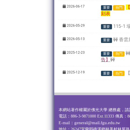
2026-06-17
【
重要
熱門
刻表
2026-05-29
115-
重要
2026-05-13
🚧
香雲
重要
2025-12-23

重要
熱門
告】
🚧
2025-12-19
重要
熱門
本網站著作權屬於佛光大學 總務處，請
電話：886-3-9871000 Ext.11333 傳真：88
：general@mail.fgu.edu.tw
E-mail
地址：26247宜蘭縣礁溪鄉林美村林尾路1