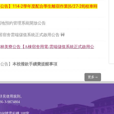
公告】114-2學年度配合學生離宿作業(6/27-28)校車時
1 場地預約管理系統開放公告
居宿舍雲端儲值系統正式啟用公告
🚧

林美寮公告【A棟宿舍用電-雲端儲值系統正式啟用公
【公告】
本校撥款手續費提醒事項
更多→
詳見
使用規則
。
6-3-9874804
60號雲起樓 108室