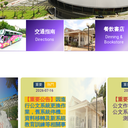
餐飲書店
交通指南
Dinning &
Directions
Bookstore
重要
熱門
重
2026-07-16
20
【重要公告】
因進
【重
行公文系統更換作
公文
業，舊系統停機、
公文
資料移轉及新系統
教育訓練等相關事