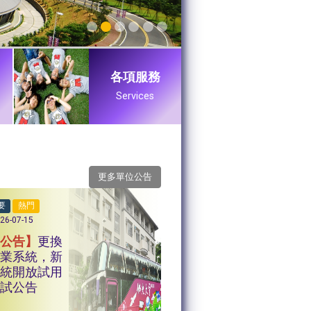
各項服務
Services
更多單位公告
要
熱門
26-07-15
要公告】
更換
作業系統，新
系統開放試用
測試公告