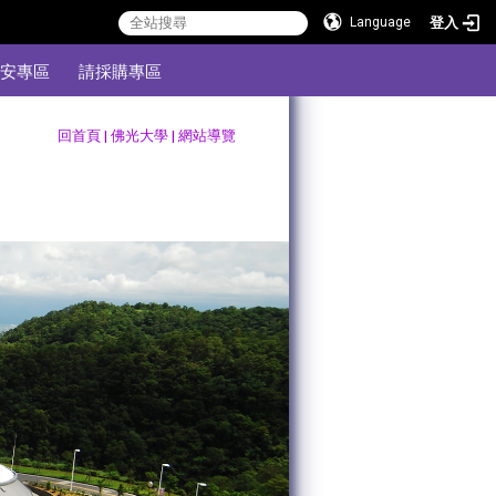
登入
Language
安專區
請採購專區
:::
回首頁
|
佛光大學
|
網站導覽