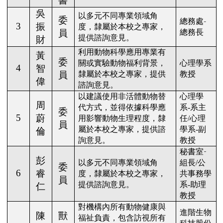
書
吳
以多元不同專業領域角
委
總務處
-
3
振
度，隸屬於本校之專家，
員
總務長
提供諮詢意見。
財
利用動物科學應用專業有
黃
委
關或實驗動物福利背景，
心理學系
4
智
員
隸屬於本校之專家，提供
教授
偉
諮詢意見。
以建議使用非活體動物替
心理學
周
代方式，並得依據科學應
系
-
系主
委
5
蔚
用影響動物生理程度，隸
任
/
心理
員
屬於本校之專家，提供諮
學系
-
副
倫
詢意見。
教授
-
秘書室
彭
以多元不同專業領域角
組長
/
公
委
6
睿
度，隸屬於本校之專家，
共事務學
員
提供諮詢意見。
系
-
助理
仁
教授
對機構內所有動物健康與
進階生物
陳
獸
福祉負責，包含訪視所有