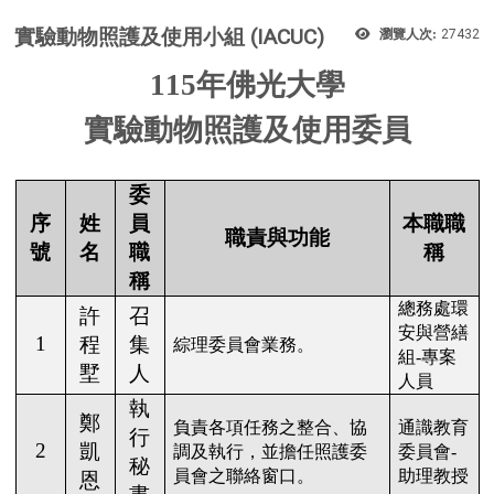
實驗動物照護及使用小組 (IACUC)
瀏覽人次:
27432
115
年佛光大學
實驗動物照護及使用委員
委
序
姓
員
本職職
職責與功能
號
名
職
稱
稱
總務處環
許
召
安與營繕
1
程
集
綜理委員會業務。
組
-
專案
墅
人
人員
執
鄭
負責各項任務之整合、協
通識教育
行
2
凱
調及執行，並擔任照護委
委員會
-
秘
員會之聯絡窗口。
助理教授
恩