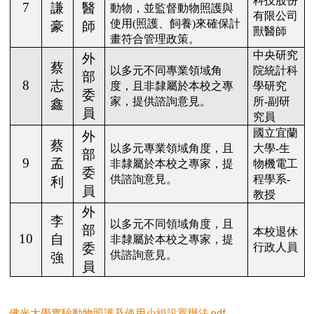
科技股份
7
謙
醫
動物，並監督動物照護與
有限公司
使用
(
照護、飼養
)
來確保計
豪
師
獸醫師
畫符合管理政策。
中央研究
外
蔡
以多元不同專業領域角
院統計科
部
8
志
度，且非隸屬於本校之專
學研究
委
家，提供諮詢意見。
所
-
副研
鑫
員
究員
國立宜蘭
外
蔡
以多元專業領域角度，且
大學
-
生
部
9
孟
非隸屬於本校之專家，提
物機電工
委
供諮詢意見。
程學系
-
利
員
教授
外
李
以多元不同領域角度，且
部
本校退休
10
自
非隸屬於本校之
專家
，提
委
行政人員
供諮詢意見。
強
員
佛光大學實驗動物照護及使用小組設置辦法.pdf