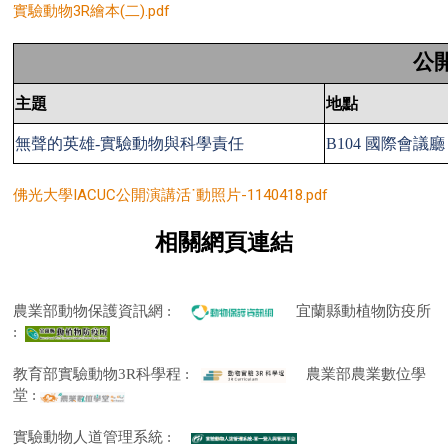
實驗動物3R繪本(二).pdf
公
主題
地點
無聲的英雄
-
實驗動物與科學責任
B104
國際會議廳
佛光大學IACUC公開演講活˙動照片-1140418.pdf
相關網頁連結
農業部動物保護資訊網 :
宜蘭縣動植物防疫所
:
教育部實驗動物3R科學程 :
農業部農業數位學
堂
:
實驗動物人道管理系統
: