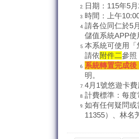
日期：
115
年
5
月
時間：上午
10:0
請各位同仁於
5
儲值系統
APP
使
本系統可使用「
請依
附件二
參照
系統轉置完成後
明。
4
月
1
號悠遊卡費
計費標準：每度
如有任何疑問或
11355
）、林名