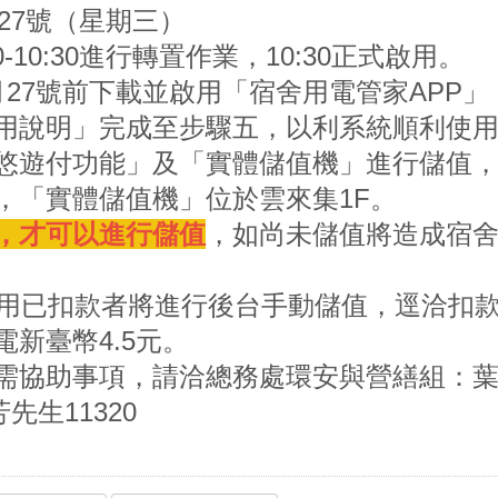
27
號（星期三）
0-10:30
進行轉置作業，
10:30
正式啟用。
月
27
號前下載並啟用「宿舍用電管家
APP
」
用說明」完成至步驟五，以利系統順利使
悠遊付功能」及「實體儲值機」進行儲值
，「實體儲值機」位於雲來集
1F
。
，
才可以進行儲值
，如尚未儲值將造成宿
用已扣款者將進行後台手動儲值，逕洽扣
電新臺幣
4.5
元。
需協助事項，請洽總務處環安與營繕組：
芳先生
11320