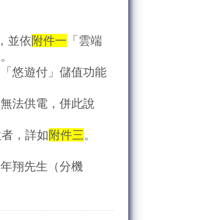
，並依
附件一
「雲端
用。
，「悠遊付」儲值功能
舍無法供電，併此說
款者，詳如
附件三
。
葉年翔先生（分機