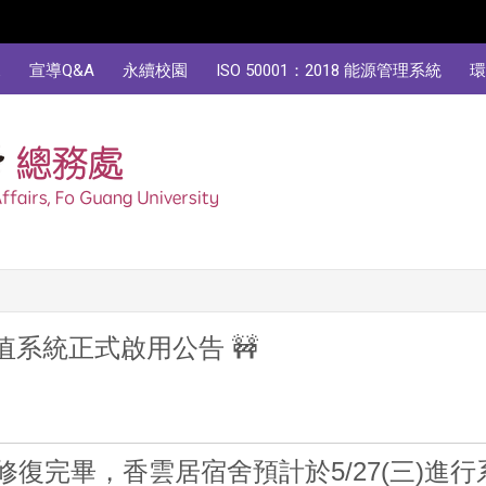
規
宣導Q&A
永續校園
ISO 50001：2018 能源管理系統
環
值系統正式啟用公告
🚧
修復完畢，香雲居宿舍預計於
5/27(
三
)
進行