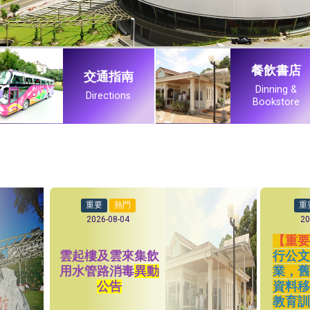
餐飲書店
交通指南
Dinning &
Directions
Bookstore
重要
熱門
重
2026-08-04
20
【重
雲起樓及雲來集飲
行公
用水管路消毒
異動
業，
公告
資料
教育