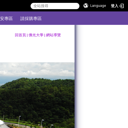
登入
Language
安專區
請採購專區
:::
回首頁
|
佛光大學
|
網站導覽