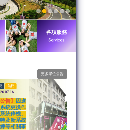
各項服務
Services
更多單位公告
要
熱門
26-07-16
要公告】
因進
文系統更換作
舊系統停機、
移轉及新系統
訓練等相關事