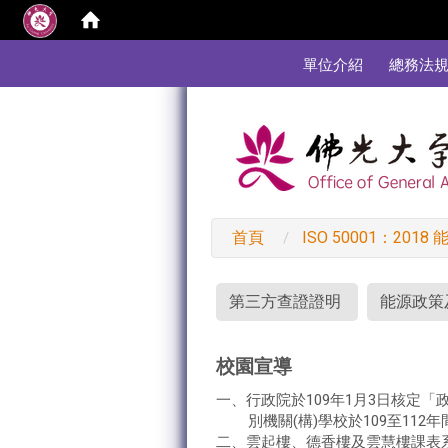
:::
單位介紹
總務法
首頁
ISO 50001：201
:::
第三方查證證明
能源政策
校園宣導
一、行政院於109年1月3日核定「
別機關(構)學校於109至112
二、雲起樓、德香樓及雲慧樓課表