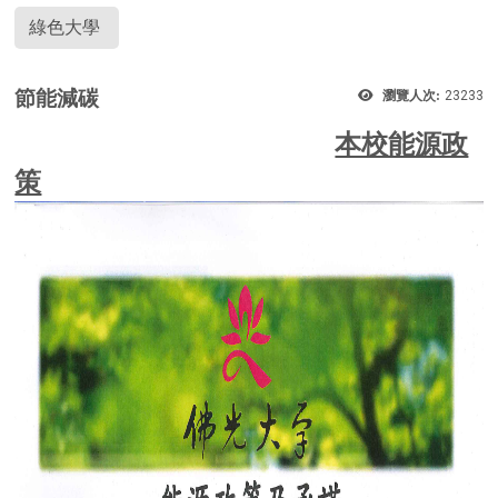
綠色大學
節能減碳
瀏覽人次:
23233
本校能源政
策