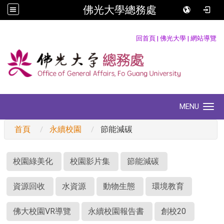
佛光大學總務處
:::
回首頁
|
佛光大學
|
網站導覽
MENU
Toggle navigation
首頁
永續校園
節能減碳
:::
校園綠美化
校園影片集
節能減碳
資源回收
水資源
動物生態
環境教育
佛大校園VR導覽
永續校園報告書
創校20