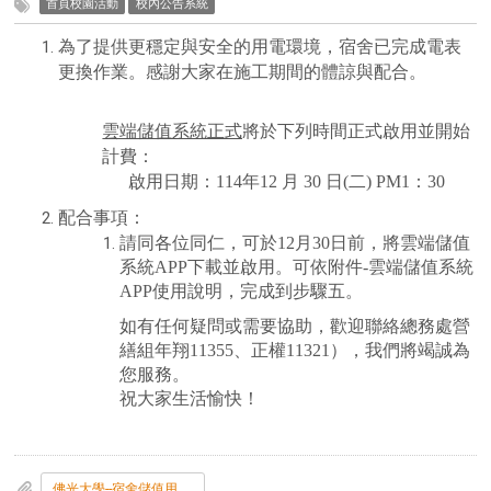
首頁校園活動
校內公告系統
為了提供更穩定與安全的用電環境，宿舍已完成電表
更換作業。感謝大家在施工期間的體諒與配合。
雲端儲值系統正式
將於下列時間正式啟用並開始
計費：
啟用日期：114年12 月 30 日(二) PM1：30
配合事項：
請同各位同仁，可於12月30日前，將雲端儲值
系統APP下載並啟用。可依附件-雲端儲值系統
APP使用說明，完成到步驟五。
如有任何疑問或需要協助，歡迎聯絡總務處營
繕組年翔11355、正權11321），我們將竭誠為
您服務。
祝大家生活愉快！
佛光大學--宿舍儲值用電管家APP使用說明.pdf