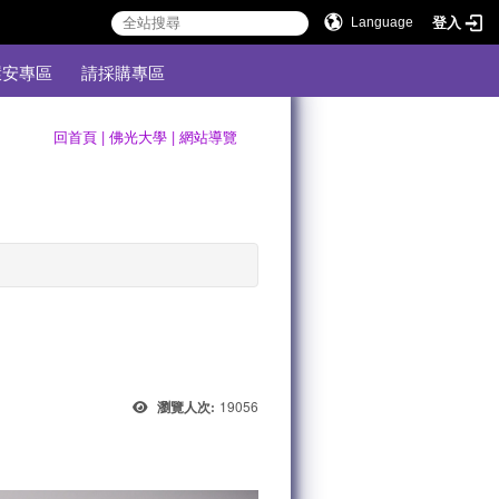
登入
Language
環安專區
請採購專區
:::
回首頁
|
佛光大學
|
網站導覽
19056
瀏覽人次: