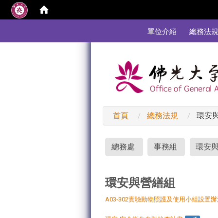
:::
單位介紹
總務法
首頁
總務法規
環安
:::
總務處
事務組
環安
環安與營繕組
A03-302實驗動物照護及使用小組設置