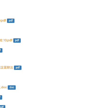
pdf
pdf
10.pdf
pdf
f
會設置辦法
pdf
doc
doc
f
pdf