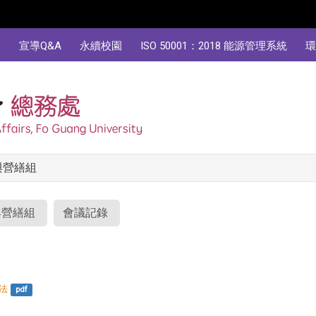
規
宣導Q&A
永續校園
ISO 50001：2018 能源管理系統
環
與營繕組
與營繕組
會議記錄
辦法
pdf