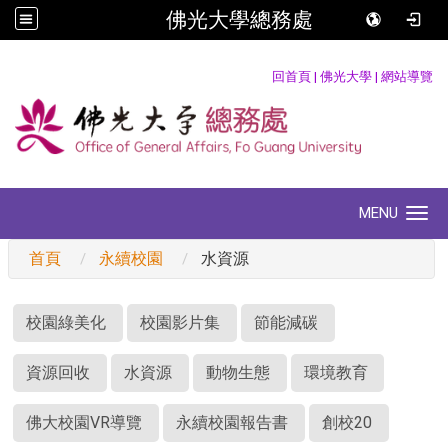
佛光大學總務處
:::
回首頁
|
佛光大學
|
網站導覽
MENU
Toggle navigation
首頁
永續校園
水資源
:::
校園綠美化
校園影片集
節能減碳
資源回收
水資源
動物生態
環境教育
佛大校園VR導覽
永續校園報告書
創校20