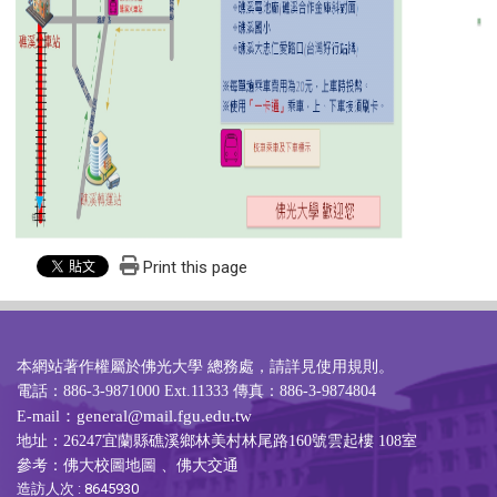
Print this page
本網站著作權屬於佛光大學 總務處，請詳見
使用規則
。
電話：886-3-9871000 Ext.11333 傳真：886-3-9874804
：general@mail.fgu.edu.tw
E-mail
地址：26247宜蘭縣礁溪鄉林美村林尾路160號雲起樓 108室
參考：
佛大校圖地圖
、
佛大交通
造訪人次 : 8645930