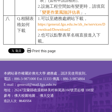
表」(
。
如有申請請檢附)
2.
設施工程空間如有變更時，請填寫
「
變更作業風險評估表
」。
八
Q.
相關表
1.
可以至總務處網站下載，
格如何
https://general.fgu.edu.tw/zh_tw/services/D
ownload/Download2
下載
2.
也可以點擊表單名稱直接進入下
載。
Print this page
本網站著作權屬於佛光大學 總務處，請詳見
使用規則
。
電話：886-3-9871000 Ext.11333 傳真：886-3-9874804
：general@mail.fgu.edu.tw
E-mail
地址：26247宜蘭縣礁溪鄉林美村林尾路160號雲起樓 108室
參考：
佛大校圖地圖
、
佛大交通
造訪人次 : 8643554