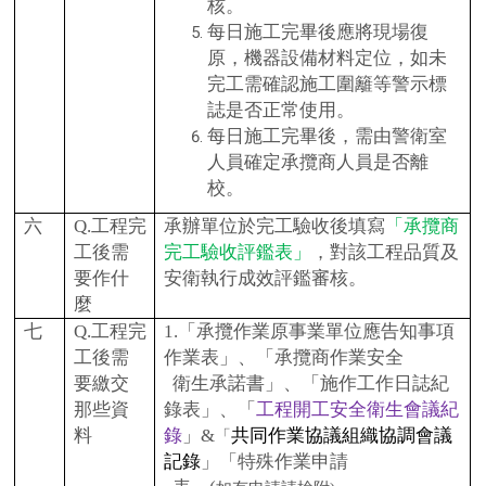
核。
每日施工完畢後應將現場復
原，機器設備材料定位，如未
完工需確認施工圍籬等警示標
誌是否正常使用。
每日施工完畢後，需由警衛室
人員確定承攬商人員是否離
校。
六
Q.
工程完
承辦單位於完工驗收後填寫
「
承攬商
工後需
完工驗收評鑑表
」
，對該工程品質及
要作什
安衛執行成效評鑑審核。
麼
七
Q.
工程完
1.
「承攬作業原事業單位應告知事項
工後需
作業表」、「承攬商作業安全
要繳交
衛生承諾書」、「施作工作日誌紀
那些資
錄表」、「
工程開工安全衛
生會
議
紀
料
錄
」&
共同作業協議組織協調會議
「
記錄
」「特殊作業申請