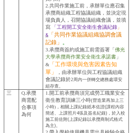
2.
共同作業施工前，承辦單位應召集
承攬商組織工程協議組織，並決定現
場負責人，召開協議組織會議，並填
寫
「工程開工安全衛生會議紀錄
」
「共同作業協議組織協調會議
&
記錄」
。
3.
承攬商簽約或施工前需簽署「
佛光
大學承攬商作業安全衛生承諾書
」
「
工作環境與危害因素
告知
&
單
」
，由承辦單位與工程協議組織
會議記錄於2
周內一併轉交總務處環安
組存查。
三
Q.
承攬
1.
開工前承攬商須完成勞工職業安全
商需配
衛生教育訓練三小時(
營造業再加上三
，相關上課紀錄紙本佐證(課程內容
合事項
小時)
簡述、上課照片4張及簽名紀錄)，於入校
為何
施工前佐附(上課紀錄以承攬商制式格式
為主)。
2.
帶入學校使用機具需出具檢驗合格