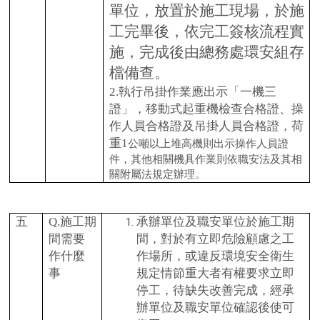
單位，放置於施工現場，於施
工完畢後，依完工簽核流程實
施，完成後由總務處環安組存
檔備查。
2.
執行吊掛作業應出示「一機三
證」，移動式起重機檢查合格證、操
作人員合格證及吊掛人員合格證，荷
重1
公噸以上堆高機則出示操作人員證
件，其他相關機具作業則依職安法及其相
關附屬法規定辦理。
五
Q.
施工期
承辦單位及職安單位於施工期
間需要
間，對於有立即危險顧慮之工
作什麼
作場所，或違反環境安全衛生
事
規定情節重大者有權要求立即
停工，待缺失改善完成，經承
辦單位及職安單位確認後使可