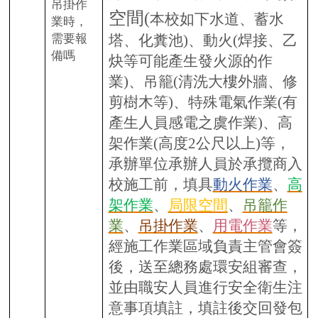
吊掛作
空間
(
本校如下水道、蓄水
業時，
需要報
、
塔、化糞池)
動火(焊接、乙
備嗎
炔等可能產生發火源的作
業)、吊籠(清洗大樓外牆、修
剪樹木等)、特殊電氣作業(有
產生人員感電之虞作業)、高
架作業(高度2公尺以上)等，
承辦單位承辦人員於承攬商入
校施工前，填具
動火作業
、
高
架作業
、
局限空間
、
吊籠作
業
、
吊掛作業
、
用電作業
等，
經施工作業區域負責主管會簽
後，送至總務處環安組審查，
並由職安人員進行安全衛生注
意事項填註，填註後交回發包