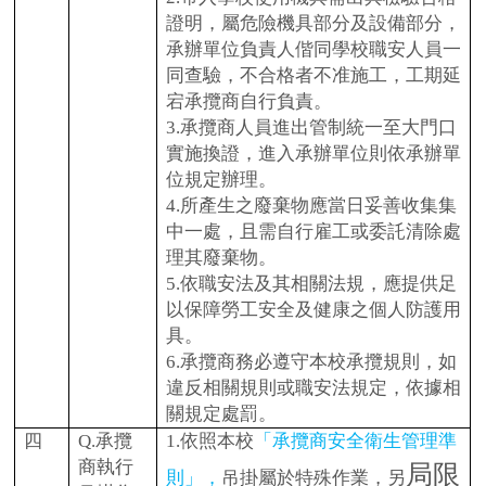
證明，屬危險機具部分及設備部分，
承辦單位負責人偕同學校職安人員一
同查驗，不合格者不准施工，工期延
宕承攬商自行負責。
3.
承攬商人員進出管制統一至大門口
實施換證，進入承辦單位則依承辦單
位規定辦理。
4.
所產生之廢棄物應當日妥善收集集
中一處，且需自行雇工或委託清除處
理其廢棄物。
5.
依職安法及其相關法規，應提供足
以保障勞工安全及健康之個人防護用
具。
6.
承攬商務必遵守本校承攬規則，如
違反相關規則或職安法規定，依據相
關規定處罰。
四
Q.
承攬
1.
依照本校
「
承攬商安全衛生管理準
商執行
局限
則
」，
吊掛屬於特殊作業，另