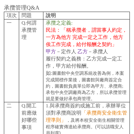
承攬管理Q&A
項次
問題
說明
一
Q.
何謂
承攬之定義:
承攬管
民法：「稱承攬者，謂當事人約定，
理
一方為他方 完成一定之工作，他方
俟工作完成，給付報酬之契約」
甲方
－定作人
乙方
－承攬人
履行契約之義務：乙方完成一定工
作，甲方給付報酬。
如:
圖書館中央空調系統改善為例，本案
完成開標作業後，圖書館與廠商簽定合
約，圖書館負責單位即為甲方、承攬商;
承包中央空調廠商為乙方，所以承攬管理
就是要做好承包商管理。
二
Q.
開工
1.
與承攬商簽約或施工前，承辦單位
前應做
須對承攬商說明
「承攬商安全衛生管
好哪些
理準則」
，及將本校安全衛生相關管理
程序確實傳達給承攬商。(可以請職安人
事項
員列席)