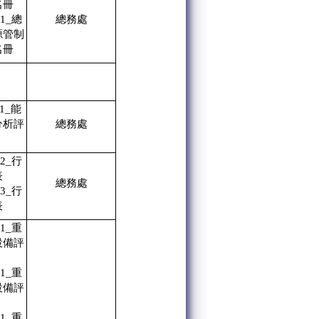
名冊
01_總
總務處
源管制
名冊
01_能
分析評
總務處
02_行
表
總務處
03_行
表
01_重
設備評
01_重
設備評
01_重