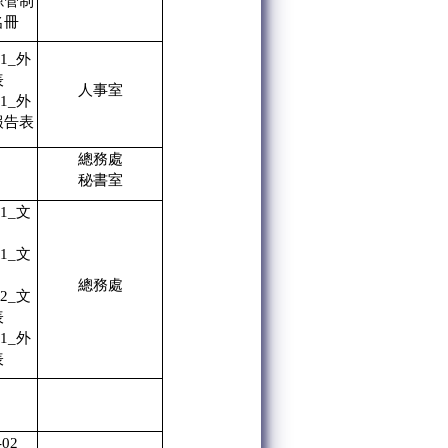
源管制
名冊
01_外
表
人事室
01_外
報告表
總務處
秘書室
01_文
01_文
總務處
02_文
表
01_外
表
-02_