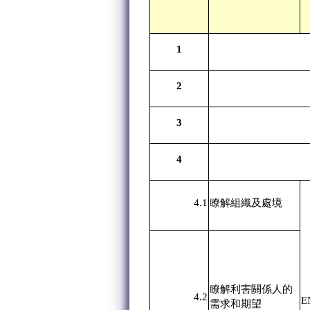
1
2
3
4
4.1
瞭解組織及處境
瞭解利害關係人的
4.2
E
需求和期望