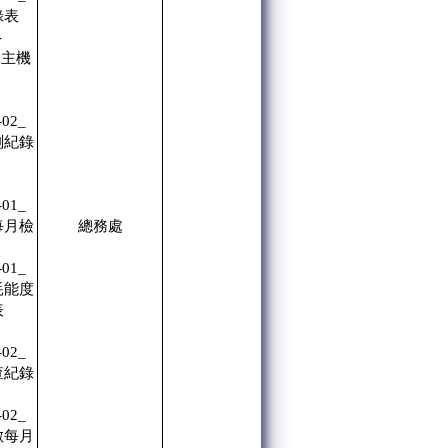
錄表
-
水主機
-02_
測紀錄
-01_
每月檢
總務處
-01_
耗能度
表
-02_
查紀錄
-02_
數每月