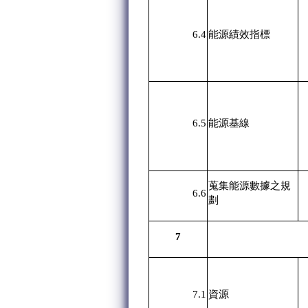
6.4
能源績效指標
6.5
能源基線
蒐集能源數據之規
6.6
劃
7
7.1
資源