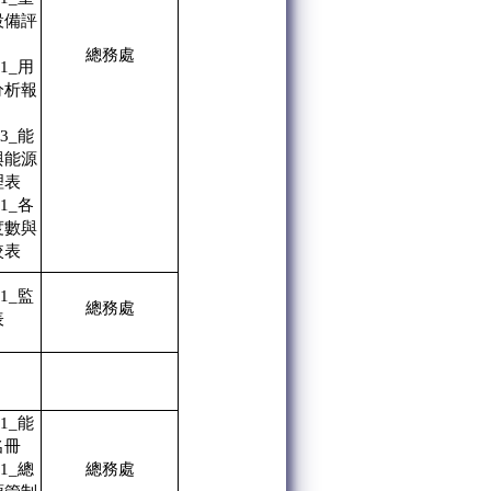
設備評
總務處
01_用
分析報
03_能
與能源
理表
01_各
度數與
較表
01_監
總務處
表
01_能
名冊
01_總
總務處