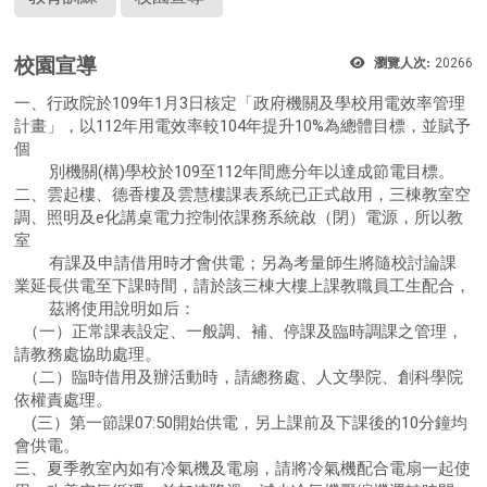
校園宣導
瀏覽人次:
20266
一、行政院於109年1月3日核定「政府機關及學校用電效率管理
計畫」，以112年用電效率較104年提升10%為總體目標，並賦予
個
別機關(構)學校於109至112年間應分年以達成節電目標。
二、雲起樓、德香樓及雲慧樓課表系統已正式啟用，三棟教室空
調、照明及e化講桌電力控制依課務系統啟（閉）電源，所以教
室
有課及申請借用時才會供電；另為考量師生將隨校討論課
業延長供電至下課時間，請於該三棟大樓上課教職員工生配合，
茲將使用說明如后：
（一）正常課表設定、一般調、補、停課及臨時調課之管理，
請教務處協助處理。
（二）臨時借用及辦活動時，請總務處、人文學院、創科學院
依權責處理。
(三）第一節課07:50開始供電，另上課前及下課後的10分鐘均
會供電。
三、夏季教室內如有冷氣機及電扇，請將冷氣機配合電扇一起使