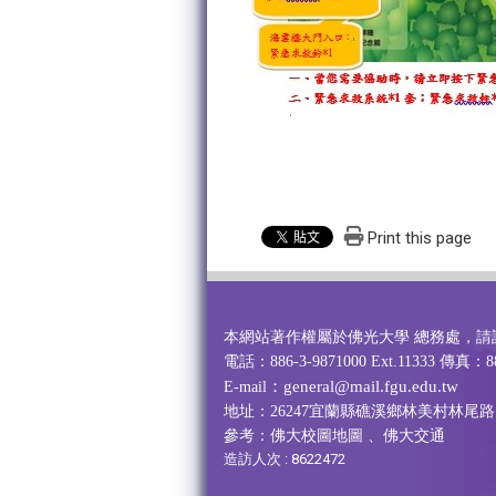
Print this page
本網站著作權屬於佛光大學 總務處，請
電話：886-3-9871000 Ext.11333 傳真：88
：general@mail.fgu.edu.tw
E-mail
地址：26247宜蘭縣礁溪鄉林美村林尾路1
參考：
佛大校圖地圖
、
佛大交通
造訪人次 : 8622472