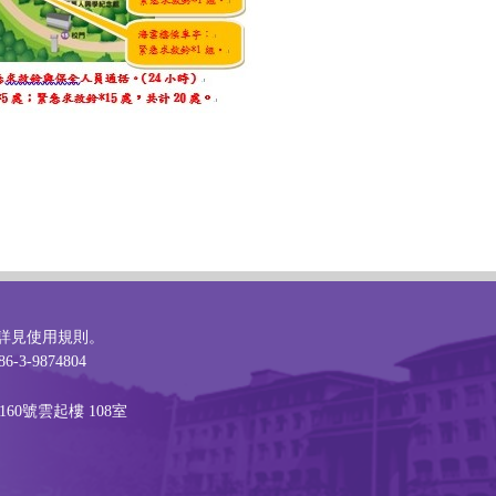
詳見
使用規則
。
6-3-9874804
60號雲起樓 108室