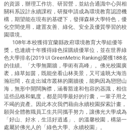
的資源，辦理工作坊、研習營，並結合通識中心與相
關科系設計永續課程，研擬申請成為環境教育認證機
構，期望能在現有的基礎下，發揮森林大學特色，優
化空間使用，建置友善、綠化、安全及優質學習的校
園環境。
108
年本校獲得宜蘭縣政府環境教育大學組優等
獎，也連續十年獲得綠色採購績優單位，並在世界綠
(2019 UI GreenMetric Ranking)
188
色大學排名
榮獲
名
的佳績。「大學無圍牆，學術有高峰」。佛光校園廣
袤，綠草如茵，既能坐看山林美景，又可遠眺大海浩
瀚壯闊，在走出城市叢林的圍牆後，能夠因為戀戀山
海，無形中開闊胸襟，涵養豁達和包容的器識，相信
這些品格和氣度，都是同學最好的行囊，一輩子用之
不竭的資產。因此本次我們藉由永續校園探索計畫，
願與全體教職員工生共同攜手努力，讓佛光大學成為
「好山、好水，生活好逍遙」、的溫馨校園，構築一
處屬於佛光人的「綠色大學、永續校園」。