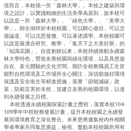
境而言，本校係一所「森林大學」。本校之建築與環
境之設計，以實踐精緻的生活美學為原則，故本校可
以說是一所「森林大學」、「綠色大學」、「美學大
學」。師生徜徉於本校校園，可以騁心遊目、可以交
遊論道、可以沈思發微、可以著述講學。本校校園可
以說是最適合研究、教學，「集天下之大美於斯」的
「知識花園」。自從創校以來，本校持續推動永續森
林大學特色，營造友善校園與綠化環境，以及具悠遊
自在、多元體驗的文化空間。期許全校教職員工生皆
能對自然環境及工作場所全心關注，深信能做好環境
保護及安全衛生等精進措施，落實「節能減碳」政
策，防範災害於未然，並建立友善的校園環境，以達
到永續發展之目標。
104-
本校透過永續校園探索計畫之歷程，落實本校
109
學年中程校務發展計畫，提升本校校園之永續發
展與環境教育之深化整合。未來更將邀集校內外相關
學者專家共同集思廣益，檢視、盤點本校校園所用有