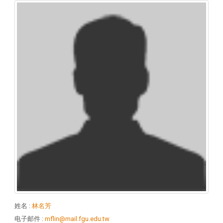
姓名
:
林名芳
电子邮件
:
mflin@mail.fgu.edu.tw