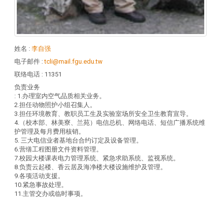
姓名
:
李自强
电子邮件
:
tcli@mail.fgu.edu.tw
联络电话
: 11351
负责业务
: 1.办理室内空气品质相关业务。
2.担任动物照护小组召集人。
3.担任环境教育、教职员工生及实验室场所安全卫生教育宣导。
4.（校本部、林美寮、兰苑）电信总机、网络电话、短信广播系统维
护管理及每月费用核销。
5. 三大电信业者基地台合约订定及设备管理。
6.营缮工程图册文件资料管理。
7.校园大楼课表电力管理系统、紧急求助系统、监视系统。
8.负责云起楼、香云居及海净楼大楼设施维护及管理。
9.各项活动支援。
10.紧急事故处理。
11.主管交办或临时事项。