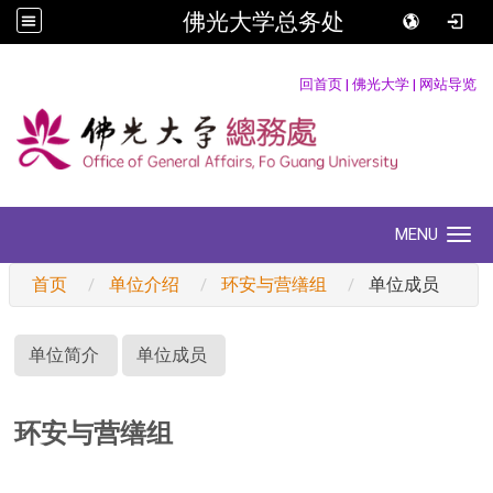
佛光大学总务处
:::
回首页
|
佛光大学
|
网站导览
MENU
Toggle navigation
首页
单位介绍
环安与营缮组
单位成员
:::
单位简介
单位成员
环安与营缮组