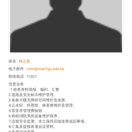
姓名
:
林正权
电子邮件
:
cclin@mail.fgu.edu.tw
联络电话
: 11321
负责业务
: 1.校务资料填报、编列、汇整
2.道路及安全标示维护管理。
3.各栋大楼无障碍空间维护及改善。
4.云水轩、怀恩馆、林美寮维护及管理。
5.雷音寺管理费核销
6.协助消防系统设备维护保养。
7.边坡安全监测、水土保持后续改善追踪事项。
8.汇集及提报各项会议资料。
9.各项活动支援