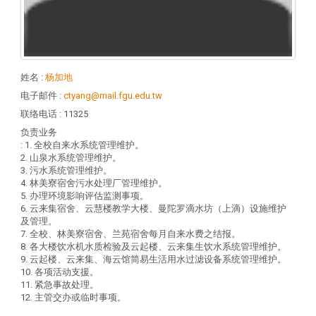
姓名
:
杨加地
电子邮件
:
ctyang@mail.fgu.edu.tw
联络电话
: 11325
负责业务
: 1. 全校自来水系统管理维护。
2. 山泉水系统管理维护。
3. 污水系统管理维护。
4. 林美寮宿舍污水处理厂管理维护。
5. 办理环境影响评估监测事项。
6. 云来集宿舍、云慧楼教学大楼、曼陀罗滴水坊（上滴）设施维护
及管理。
7. 全校、林美寮宿舍、兰苑宿舍每月自来水费之结报。
8. 各大楼饮水机水质检验及云起楼、云来集生饮水系统管理维护。
9. 云起楼、云来集、海云馆简易生活用水过滤设备系统管理维护。
10. 各项活动支援。
11. 紧急事故处理。
12. 主管交办或临时事项。