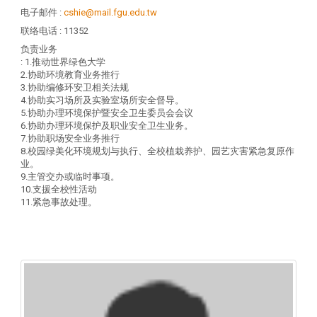
电子邮件
:
cshie@mail.fgu.edu.tw
联络电话
: 11352
负责业务
: 1.推动世界绿色大学
2.协助环境教育业务推行
3.协助编修环安卫相关法规
4.协助实习场所及实验室场所安全督导。
5.协助办理环境保护暨安全卫生委员会会议
6.协助办理环境保护及职业安全卫生业务。
7.协助职场安全业务推行
8.校园绿美化环境规划与执行、全校植栽养护、园艺灾害紧急复原作
业。
9.主管交办或临时事项。
10.支援全校性活动
11.紧急事故处理。