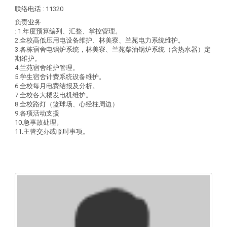
联络电话
: 11320
负责业务
: 1.年度预算编列、汇整、掌控管理。
2.全校高低压用电设备维护、林美寮、兰苑电力系统维护。
3.各栋宿舍电锅炉系统，林美寮、兰苑柴油锅炉系统（含热水器）定
期维护。
4.兰苑宿舍维护管理。
5.学生宿舍计费系统设备维护。
6.全校每月电费结报及分析。
7.全校各大楼发电机维护。
8.全校路灯（篮球场、心经柱周边）
9.各项活动支援
10.急事故处理。
11.主管交办或临时事项。