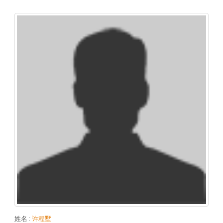
姓名
:
许程墅