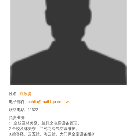
姓名
:
刘政贤
电子邮件
:
chhliu@mail.fgu.edu.tw
联络电话
: 11322
负责业务
: 1.全校及林美寮、兰苑之电梯设备管理。
2.全校及林美寮、兰苑之冷气空调维护。
3.德香楼、云五馆、海云馆、大门保全室设备维护