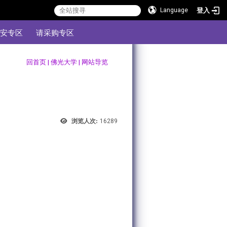
登入
Language
安专区
请采购专区
:::
回首页
|
佛光大学
|
网站导览
浏览人次:
16289