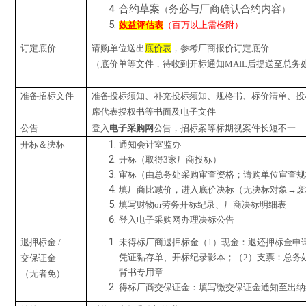
合约草案
务必与厂商确认合约内容
（
）
效益评估表
（百万以上需检附）
订定底价
请购单位送出
底价表
，参考厂商报价订定底价
（底价单等文件，待收到开标通知MAIL后提送至总务
准备招标文件
准备投标须知、补充投标须知、规格书、标价清单、投
席代表授权书等书面及电子文件
公告
登入
电子采购网
公告，招标案等标期视案件长短不一
开标＆决标
通知会计室监办
开标（取得3家厂商投标）
审标（由总务处采购审查资格；请购单位审查规
填厂商比减价，进入底价决标（无决标对象→废
填写财物or劳务开标纪录、厂商决标明细表
登入电子采购网办理决标公告
退押标金 /
未得标厂商退押标金
（1）现金：退还押标金申
凭证黏存单、开标纪录影本；
（2）支票：总务
交保证金
背书专用章
（无者免）
得标厂商交保证金：填写缴交保证金通知至出纳