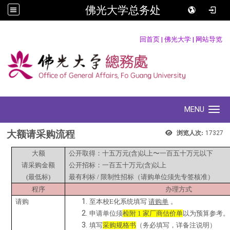
佛光大学总务处
:::
回首页
|
佛光大学
|
网站导览
MENU
Toggle navigation
大额请采购流程
浏览人次:
17327
大额
公开取得
：
十五万元(含)以上〜一百五十万元以下
请采购金额
公开招标
：
一百五十万元(含)以上
(
最低标)
最有利标 / 限制性招标（请购单位须先专签核准）
程序
办理方式
请购
至本校E化系统填写
请购单
。
申请单位须
检附 1 家厂商估价单
以为预算参考。
填写
采购规格书
（务必填写
，详备注说明
）