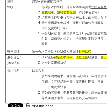
签约
财物or劳务采购契约书
验收
办理验收作业时，请先至本组网页之
预约验收系
验收纪录
、
规格功能检测
（请购单位填写）
结算验收证明书（公告金额以上，由主验人员填
特殊情形得签奉核准，授权办理单位自行验收（
国外交货履约...等）
采分期付款者，由请购单位于厂商履约交货时先
付款（或依契约规定），全案履约期限到期后，
验收
财产管理
验收合格后洽总务处财保人员办理
财产贴标
退保证金/
填写退还
保证金申请书
、
缴款收据
联黏贴于
支出
送会计室报帐核销
报帐结案
备注说明
以上采购，
填写采购规格书：规格如涉及材质，应将材质注
印刷、文宣赠品制作等，应将设计图稿、图案、
上，以免购置错误。
若为购买图书、电脑及其周边设备，应先会签图
等线路相关事宜，应先会签环安与营缮组。
Print this page