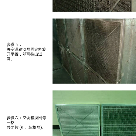
步骤五：
将空调箱滤网固定栓旋
开平置，即可拉出滤
网。
步骤六：空调箱滤网每
一格
共两片 (粗、细格网)。