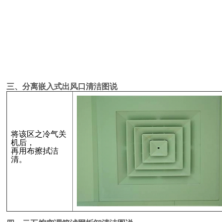
三、分离嵌入式出风口清洁图说
将该区之冷气关
机后，
再用布擦拭洁
清。