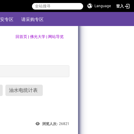
登入
Language
安专区
请采购专区
:::
回首页
|
佛光大学
|
网站导览
油水电统计表
浏览人次:
26821