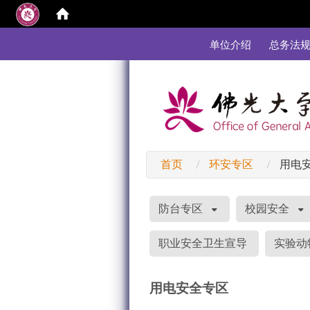
:::
单位介绍
总务法
首页
环安专区
用电
:::
防台专区
校园安全
职业安全卫生宣导
实验动物
用电安全专区