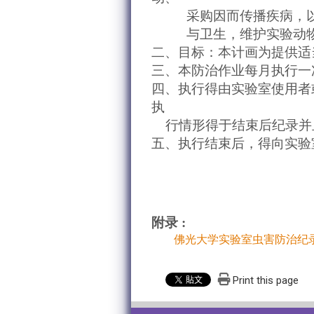
采购因而传播疾病，以及
与卫生，维护实验动物
二、目标：
本计画为提供适
三、本防治作业每月执行一
四、执行得由实验室使用者
执
行情形得于结束后纪录并
五、
执行结束后，得向实验
附录 :
佛光大学实验室虫害防治纪录表
Print this page