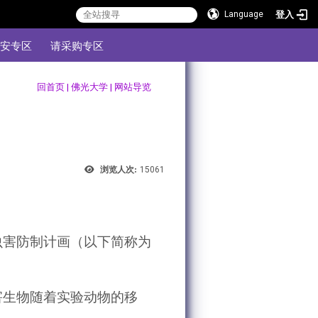
登入
Language
安专区
请采购专区
:::
回首页
|
佛光大学
|
网站导览
浏览人次:
15061
虫害防制计画（以下简称为
害生物随着实验动物的移