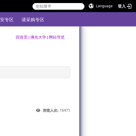
登入
Language
安专区
请采购专区
:::
回首页
|
佛光大学
|
网站导览
浏览人次:
16971