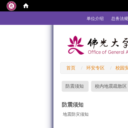
:::
单位介绍
总务法
首页
环安专区
校园
:::
防震须知
校内地震疏散区
防震须知
地震防灾须知