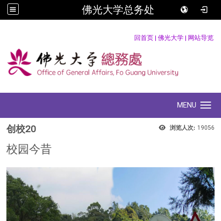
佛光大学总务处
:::
回首页
|
佛光大学
|
网站导览
MENU
Toggle navigation
创校20
浏览人次:
19056
校园今昔