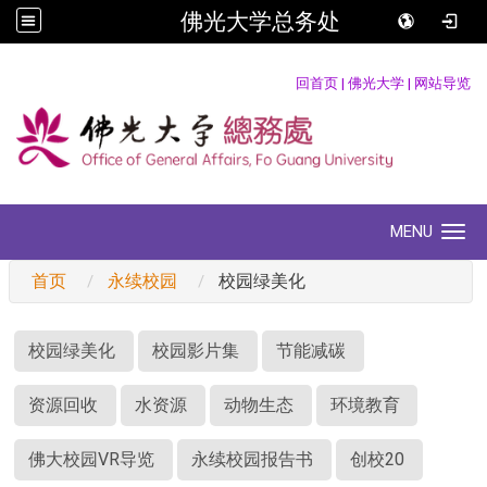
佛光大学总务处
:::
回首页
|
佛光大学
|
网站导览
MENU
Toggle navigation
首页
永续校园
校园绿美化
:::
校园绿美化
校园影片集
节能减碳
资源回收
水资源
动物生态
环境教育
佛大校园VR导览
永续校园报告书
创校20