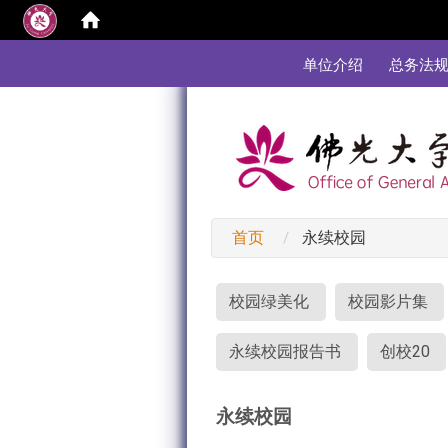
:::
单位介绍
总务法
首页
永续校园
:::
校园绿美化
校园影片集
永续校园报告书
创校20
永续校园