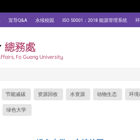
规
宣导Q&A
永续校园
ISO 50001：2018 能源管理系统
环
节能减碳
资源回收
水资源
动物生态
环境
绿色大学