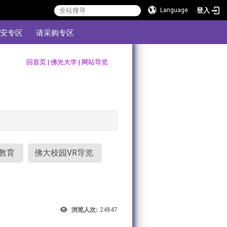
登入
Language
安专区
请采购专区
:::
回首页
|
佛光大学
|
网站导览
教育
佛大校园VR导览
浏览人次:
24847