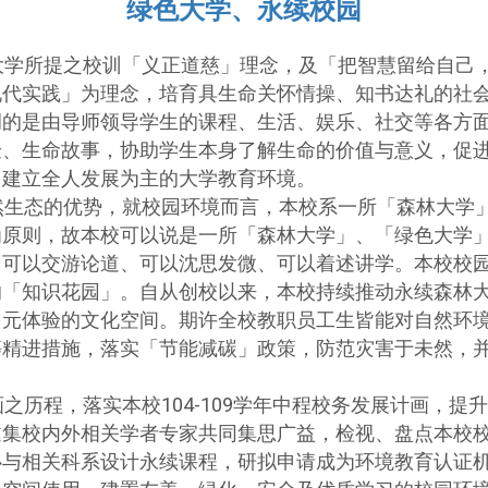
绿色大学、永续校园
学所提之校训「义正道慈」理念，及「把智慧留给自己
现代实践」为理念，培育具生命关怀情操、知书达礼的社
调的是由导师领导学生的课程、生活、娱乐、社交等各方
验、生命故事，协助学生本身了解生命的价值与意义，促
，建立全人发展为主的大学教育环境。
生态的优势，就校园环境而言，本校系一所「森林大学
为原则，故本校可以说是一所「森林大学」、「绿色大学
、可以交游论道、可以沈思发微、可以着述讲学。本校校
的「知识花园」。自从创校以来，本校持续推动永续森林
多元体验的文化空间。期许全校教职员工生皆能对自然环
等精进措施，落实「节能减碳」政策，防范灾害于未然，
104-109
之历程，落实本校
学年中程校务发展计画，提
邀集校内外相关学者专家共同集思广益，检视、盘点本校
心与相关科系设计永续课程，研拟申请成为环境教育认证