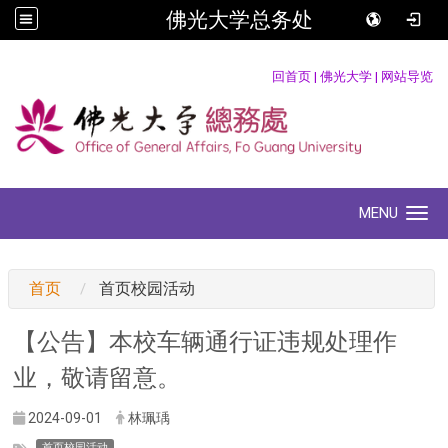
佛光大学总务处
:::
回首页
|
佛光大学
|
网站导览
MENU
Toggle navigation
:::
首页
首页校园活动
【公告】本校车辆通行证违规处理作
业，敬请留意。
2024-09-01
林珮瑀
首页校园活动