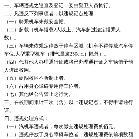
一、车辆违规之巡查及登记，委由警卫人员执行。
二、凡违反下列事项者
，以违规记点处理：
（一）骑乘机车未戴安全帽。
（二）超载（机车搭载2人以上、汽车超过法定搭乘人
数）。
（三）车辆未依规定停放于
停车区域（机车不得停放汽车停
车位,大型重型机车（排气量逾250c.c.）除外）。
（四）代替他人办理通行证或将已办理通行证之车辆借予他
人进出校园。
（五）硬闯校区不听制止者。
（六）占用身心障碍专用停车位者。
（七）其他经公告禁止之行为。
三、在校期间累计三次（含）以上违规记点，不得申请通行
证。
四、违规处理方式
：
（一）汽机车违规者，每次缴交违规处理费贰佰元。
（二）违规停放于身心障碍车位者，违规处理费依前项数额