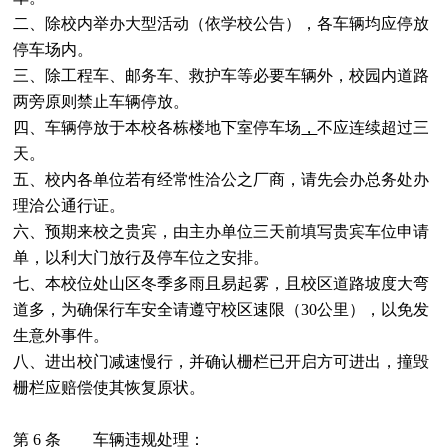
二、除校内举办大型活动（依学校公告），各车辆均应停放
停车场内。
三、除工程车、邮务车、救护车等必要车辆外，校园内道路
两旁原则禁止车辆停放。
四、车辆停放于本校各栋楼地下室停车场
，
不应连续超过三
天。
五、校内各单位若有经常性洽公之厂商，请先会办总务处办
理洽公通行证。
六、预期来校之贵宾，由主办单位三天前填写贵宾车位申请
单，以利大门放行及停车位之安排。
七、本校位处山区冬季多雨且易起雾，且校区道路坡度大弯
道多，为确保行车安全请遵守校区速限（30公里），以免发
生意外事件。
八
、进出校门减速慢行，并确认栅栏已开启方可进出，撞毁
栅栏应赔偿使其恢复原状。
第 6 条 车辆违规处理：