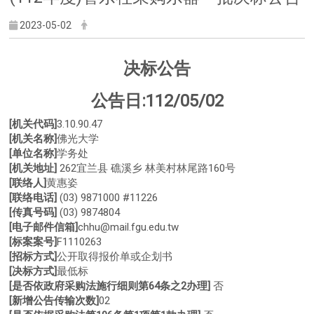
2023-05-02
决标公告
公告日:112/05/02
[机关代码]
3.10.90.47
[机关名称]
佛光大学
[单位名称]
学务处
[机关地址]
262宜兰县 礁溪乡 林美村林尾路160号
[联络人]
黄惠姿
[联络电话]
(03) 9871000 #11226
[传真号码]
(03) 9874804
[电子邮件信箱]
chhu@mail.fgu.edu.tw
[标案案号]
F1110263
[招标方式]
公开取得报价单或企划书
[决标方式]
最低标
[是否依政府采购法施行细则第64条之2办理]
否
[新增公告传输次数]
02