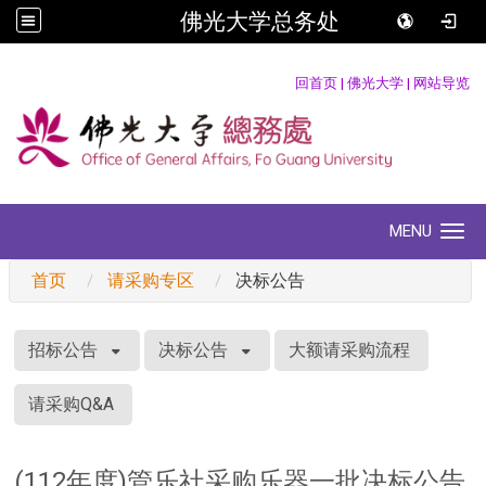
佛光大学总务处
:::
回首页
|
佛光大学
|
网站导览
MENU
Toggle navigation
首页
请采购专区
决标公告
:::
招标公告
决标公告
大额请采购流程
请采购Q&A
(112年度)管乐社采购乐器一批决标公告