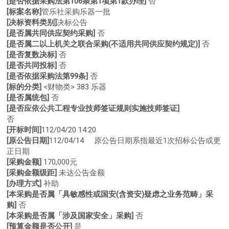
[是否依据采购法第106条第1项第1款办理]
否
[标案名称]
管乐社采购乐器一批
[决标资料类别]
决标公告
[是否属共同供应契约采购]
否
[是否属二以上机关之联合采购(不适用共同供应契约规定)]
否
[是否复数决标]
否
[是否共同投标]
否
[是否依据采购法第99条]
否
[标的分类]
<财物类> 383 乐器
[是否属统包]
否
[是否应依公共工程专业技师签证规则实施技师签证]
否
[开标时间]
112/04/20 14:20
[原公告日期]
112/04/14 原公告日期系指最近1次招标公告或更
正日期
[采购金额]
170,000元
[采购金额级距]
未达公告金额
[办理方式]
补助
[本采购是否属「具敏感性或国安(含资安)疑虑之业务范畴」采
购]
否
[本采购是否属「涉及国家安全」采购]
否
[预算金额是否公开]
是