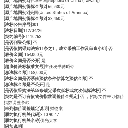
[原产地国别2]
中华民国(Republic of China (Taiwan))
[原产地国别得标金额2]
66,930元
[原产地国别3]
美国(United States of America)
[原产地国别得标金额3]
33,460元
[决标公告序号]
001
[决标日期]
112/04/26
[契约编号]
F1110263
[是否刊登公报]
否
[是否依据采购法第11条之1，成立采购工作及审查小组]
否
[底价金额]
154,000元
[底价金额是否公开]
是
[超底价决标核准文号]
主任秘书傅昭铭
[总决标金额]
158,000元
[决标金额是否系依预估条件估算之预估金额]
否
[总决标金额是否公开]
是
[是否依采购法第58条规定采次低标或次次低标决标]
否
[契约是否订有依物价指数调整价金规定]
否 ，招标文件未订物价
指数调整条款
[未列物价调整规定说明]
财物案
[履约执行机关代码]
3.10.90.47
[履约执行机关名称]
佛光大学
[附加说明]