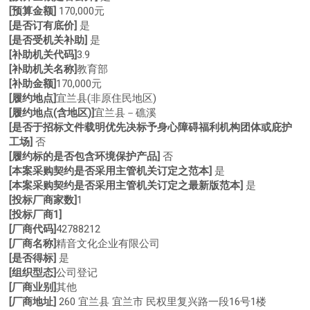
[预算金额]
170,000元
[是否订有底价]
是
[是否受机关补助]
是
[补助机关代码]
3.9
[补助机关名称]
教育部
[补助金额]
170,000元
[履约地点]
宜兰县(非原住民地区)
[履约地点(含地区)]
宜兰县－礁溪
[是否于招标文件载明优先决标予身心障碍福利机构团体或庇护
工场]
否
[履约标的是否包含环境保护产品]
否
[本案采购契约是否采用主管机关订定之范本]
是
[本案采购契约是否采用主管机关订定之最新版范本]
是
[投标厂商家数]
1
[投标厂商1]
[厂商代码]
42788212
[厂商名称]
精音文化企业有限公司
[是否得标]
是
[组织型态]
公司登记
[厂商业别]
其他
[厂商地址]
260 宜兰县 宜兰市 民权里复兴路一段16号1楼