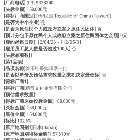
[厂商电话]
(03) 9328340
[决标金额]
158,000元
[得标厂商国别]
中华民国(Republic of China (Taiwan))
[是否为中小企业]
是
[是否为原住民个人或政府立案之原住民团体]
否
[预计分包予原住民个人或政府立案之原住民团体之金额]
0元
[履约起迄日期]
112/04/26 - 112/05/31
[雇用员工总人数是否超过100人]
否
[决标品项数]
1
[第1品项]
[品项名称]
管乐社采购乐器一批
[是否以单价及预估需求数量之乘积决定最低标]
否
[得标厂商1]
[得标厂商]
精音文化企业有限公司
[预估需求数量]
1
[得标厂商原始投标金额]
168,000元
[决标金额]
158,000元
[底价金额]
154,000元
[标比]
102.6%
[原产地国别1]
日本(Japan)
[原产地国别得标金额1]
57,610元