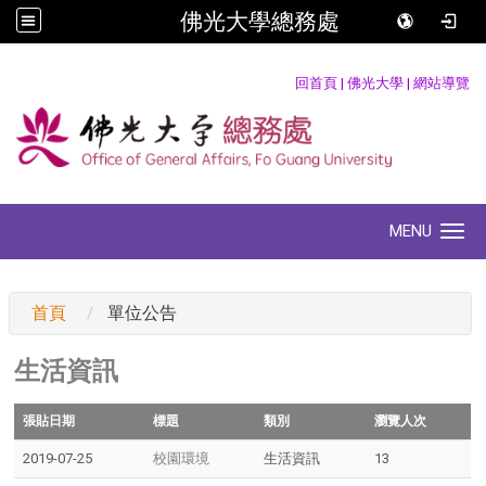
佛光大學總務處
:::
回首頁
|
佛光大學
|
網站導覽
MENU
Toggle navigation
:::
首頁
單位公告
生活資訊
張貼日期
標題
類別
瀏覽人次
2019-07-25
校園環境
生活資訊
13