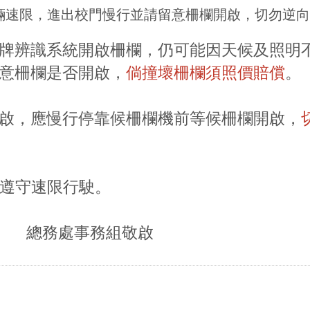
輛速限，進出校門慢行並請留意柵欄開啟，切勿逆
牌辨識系統開啟柵欄，仍可能因天候及照明
意柵欄是否開啟，
倘撞壞柵欄須照價賠償
。
啟，應慢行停靠候柵欄機前等候柵欄開啟，
請遵守速限行駛。
務組敬啟