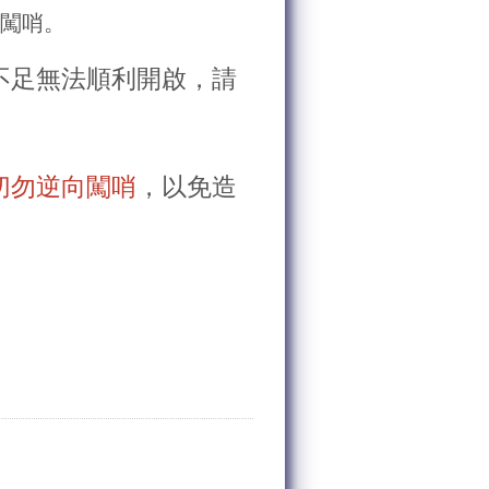
向闖哨。
不足無法順利開啟，請
切勿逆向闖哨
，以免造