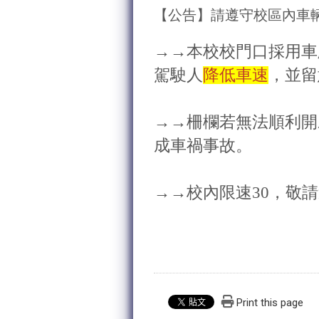
【公告】請遵守校區內車
→
→本校校門口採用車
駕駛人
降低車速
，並留
→→柵欄若無法順利開
成車禍事故。
→→校內限速30，敬
總務處事
Print this page