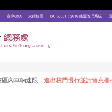
規
宣導Q&A
永續校園
ISO 50001：2018 能源管理系統
環
校區內車輛速限，
進出校門慢行並請留意柵