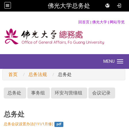
佛光大学总务处
:::
回首页
|
佛光大学
|
网站导览
MENU
Toggle navigation
首页
总务法规
总务处
:::
总务处
事务组
环安与营缮组
会议记录
总务处
总务会议设置办法(111/1月修)
pdf