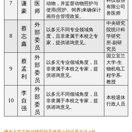
科技股份
7
谦
医
动物，并监督动物照护与
有限公司
使用
(
照护、饲养
)
来确保计
豪
师
兽医师
画符合管理政策。
中央研究
外
蔡
以多元不同专业领域角
院统计科
部
8
志
度，且非隶属于本校之专
学研究
委
家，提供谘询意见。
所
-
副研
鑫
员
究员
国立宜兰
外
蔡
以多元专业领域角度，且
大学
-
生
部
9
孟
非隶属于本校之专家，提
物机电工
委
供谘询意见。
程学系
-
利
员
教授
外
李
以多元不同领域角度，且
部
本校退休
10
自
非隶属于本校之
专家
，提
委
行政人员
供谘询意见。
强
员
佛光大学实验动物照护及使用小组设置办法.pdf