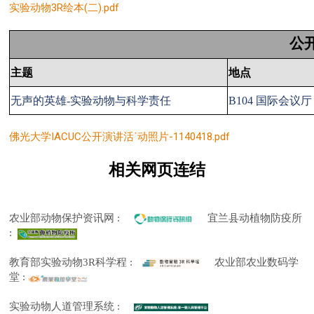
实验动物3R绘本(二).pdf
公
主题
地点
无声的英雄
-
实验动物与科学责任
B104
国际会议厅
佛光大学IACUC公开演讲活˙动照片-1140418.pdf
相关网页连结
农业部动物保护资讯网 :
宜兰县动植物防疫所
:
教育部实验动物3R科学程 :
农业部农业数码学
堂
:
实验动物人道管理系统
: