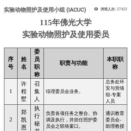
实验动物照护及使用小组 (IACUC)
浏览人次:
27422
115
年佛光大学
实验动物照护及使用委员
委
序
姓
员
本职职
职责与功能
号
名
职
称
称
总务处环
许
召
安与营缮
1
程
集
综理委员会业务。
组
-
专案
墅
人
人员
执
郑
负责各项任务之整合、协
通识教育
行
2
凯
调及执行，并担任照护委
委员会
-
秘
员会之联络窗口。
助理教授
恩