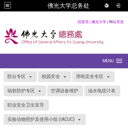
佛光大学总务处
:::
回首页
|
佛光大学
|
网站导览
MENU
Toggle navigation
:::
防台专区
校园安全
用电安全专区
辐射防护专区
空调设备维护
油水电统计表
职业安全卫生宣导
实验动物照护及使用小组 (IACUC)