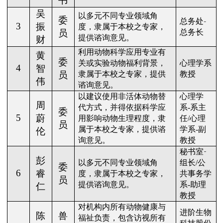
书
吴
以多元不同专业领域角
委
总务处
-
3
振
度，隶属于本校之专家，
员
总务长
提供谘询意见。
财
利用动物科学应用专业有
黄
委
关或实验动物福利背景，
心理学系
4
智
员
隶属于本校之专家，提供
教授
伟
谘询意见。
以建议使用非活体动物替
心理学
周
代方式，并得依据科学应
系
-
系主
委
5
蔚
用影响动物生理程度，隶
任
/
心理
员
属于本校之专家，提供谘
学系
-
副
伦
询意见。
教授
-
秘书室
彭
以多元不同专业领域角
组长
/
公
委
6
睿
度，隶属于本校之专家，
共事务学
员
提供谘询意见。
系
-
助理
仁
教授
对机构内所有动物健康与
进阶生物
陈
兽
福祉负责，包含访视所有