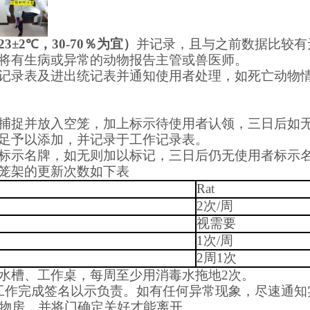
23±2
℃
，
30-70
％为宜）
并记录，且与之前数据比较有
将有生病或异常的动物报告主管或兽医师。
记录表及进出统记表并通知使用者处理，如死亡动物
捕捉并放入空笼，加上标示待使用者认领，三日后如
足予以添加，并记录于工作记录表。
标示名牌，如无则加以标记，三日后仍无使用者标示
笼架的更新次数如下表
Rat
2
次
/
周
视需要
1
次
/
周
2
周
1
次
水槽、工作桌，每周至少用消毒水拖地
2
次。
工作完成签名以示负责。如有任何异常现象，尽速通知
物房，并将门确定关好才能离开。