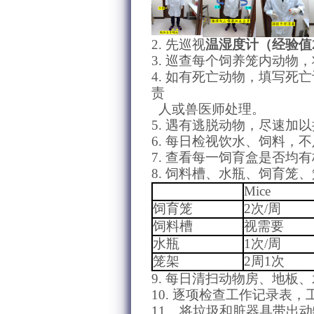
2.
先巡视
温湿度计（经验值
3.
巡查每个饲养笼内动物，
4.
如有死亡动物，填写死亡
责
人或兽医师处理。
5.
遇有逃脱动物，尽速加以
6.
每日检视饮水、饲料，不
7.
查看每一饲育盒是否均有
8.
饲料槽、水瓶、饲育笼、
Mice
饲育
笼
2
次
/
周
饲料槽
视需要
水瓶
1
次
/
周
笼架
2
周
1
次
9.
每日清扫动物房、地板、
10.
逐项检查工作记录表，
11.
将垃圾和脏器具带出动