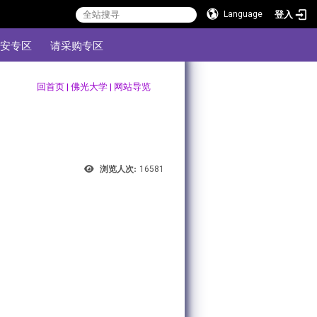
登入
Language
安专区
请采购专区
:::
回首页
|
佛光大学
|
网站导览
浏览人次:
16581