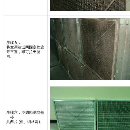
步骤五：
将空调箱滤网固定栓旋
开平置，即可拉出滤
网。
步骤六：空调箱滤网每
一格
共两片 (粗、细格网)。