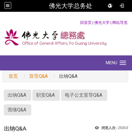
佛光大学总务处
:::
回首页
|
佛光大学
|
网站导览
MENU
Toggle navigation
首页
宣导Q&A
出纳Q&A
:::
出纳Q&A
职安Q&A
电子公文宣导Q&A
营缮Q&A
出纳Q&A
浏览人次:
25063