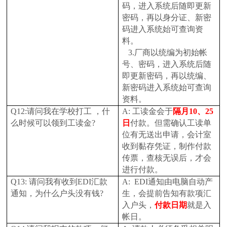
码，进入系统后随即更新
密码，再以身分证、新密
码进入系统始可查询资
料。
3.
厂商以统编为初始帐
号、密码，进入系统后随
即更新密码，再以统编、
新密码进入系统始可查询
资料。
Q12:
请问我在学校打工 ，什
A:
工读金会于
隔月10、25
么时候可以领到工读金?
日
付款。但需确认工读单
位有无送出申请，会计室
收到黏存凭证，制作付款
传票，查核无误后，才会
进行付款。
Q13:
请问我有收到EDI汇款
A: EDI
通知由电脑自动产
通知，为什么户头没有钱?
生，会提前告知有款项汇
入户头，
付款日期
就是入
帐日。