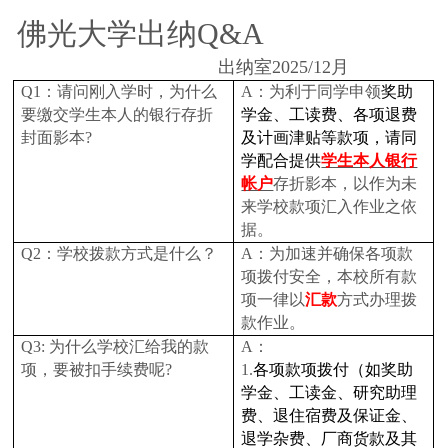
佛光大学出纳
Q&A
出纳室
2025/12
月
Q1
：请问刚入学时，为什么
A
：为利于同学申领
奖助
要缴交学生本人的银行存折
学金、工读费、各项退费
封面影本?
及计画津贴等款项
，请同
学配合提供
学生本人银行
帐户
存折影本，以作为未
来学校款项汇入作业之依
据。
Q2
：学校拨款方式是什么？
A
：为加速并确保各项款
项拨付安全，本校所有款
项一律以
汇款
方式办理拨
款作业。
Q3:
为什么学校汇给我的款
A
：
项，要被扣手续费呢?
1.
各项款项拨付（如奖助
学金、工读金、研究助理
费、退住宿费及保证金、
退学杂费、厂商货款及其