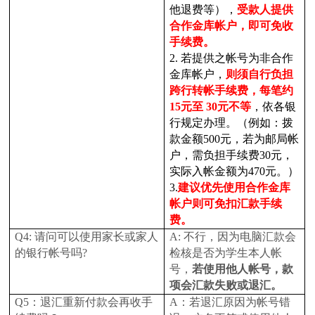
他退费等），
受款人提供
合作金库帐户，即可免收
手续费。
2.
若提供之帐号为非合作
金库帐户，
则须自行负担
跨行转帐手续费，每笔约
15元至 30元不等
，依各银
行规定办理。（例如：拨
款金额500元，若为邮局帐
户，需负担手续费30元，
实际入帐金额为470元。）
3.
建议优先使用合作金库
帐户则可免扣汇款手续
费。
Q4:
请问可以使用家长或家人
A:
不行，因为电脑汇款会
的银行帐号吗?
检核是否为学生本人帐
号，
若使用他人帐号，款
项会汇款失败或退汇。
Q5
：退汇重新付款会再收手
A
：若退汇原因为帐号错