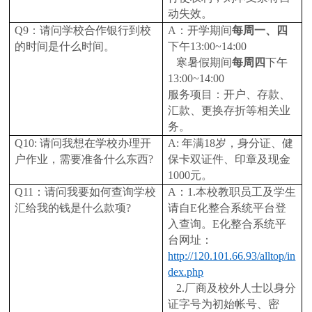
动失效。
Q9
：请问学校合作银行到校
A
：开学期间
每周一、四
的时间是什么时间。
下午13:00~14:00
寒暑假期间
每周四
下午
13:00~14:00
服务项目：开户、存款、
汇款、更换存折等相关业
务。
Q10:
请问我想在学校办理开
A:
年满18岁，身分证、健
户作业，需要准备什么东西?
保卡双证件、印章及现金
1000元。
Q11
：请问我要如何查询学校
A
：1.本校教职员工及学生
汇给我的钱是什么款项?
请自E化整合系统平台登
入查询。E化整合系统平
台网址：
http://120.101.66.93/alltop/in
dex.php
2.
厂商及校外人士以身分
证字号为初始帐号、密