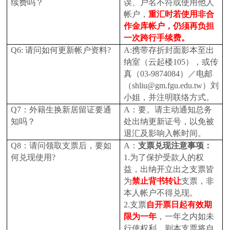
续费吗？
误、户名不符或使用他人
帐户，
重汇时若使用非合
作金库帐户，仍须再负担
一次跨行手续费。
Q6:
请问如何更新帐户资料?
A:
携带存折封面影本至出
纳室（云起楼105），或传
真（03-9874084）／电邮
（shliu@gm.fgu.edu.tw）刘
小姐，并注明联络方式。
Q7
：外籍生换新居留证要通
A
：要。请主动通知总务
知吗？
处出纳更新证号，以免被
退汇及影响入帐时间。
Q8
：请问领取支票后，要如
A
：
支票兑现注意事项：
何兑现使用?
1.
为了保护受款人的权
益，出纳开立出之支票皆
为
禁止背书转让
支票，非
本人帐户不得兑现。
2.
支票
自开票日起有效期
限为一年
，一年之内如未
行使权利，则本支票将自