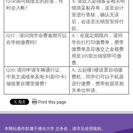
Q14:
请问我报支的款项，何
A:
请款人必须备妥相关明
时会入帐?
细填妥黏存单，送至会计
室进行查核，确认无误
后，会送至出纳室安排付
款。
Q15
：请问我学杂费逾期可以
A
：在规定期限内，请同
在学校缴费吗?
学自行打印缴费单，携带
缴费单及应缴交之金额费
用至105室出纳室即可缴
费。
Q16:
请问申请车辆通行证、
A:
云起楼1楼设置自动缴
中英文成绩单及电卡(影印卡)
费机，同学们可以于机器
储值要在哪里缴费?
进行缴费，携带收据至相
关单位申请。
Print this page
本网站着作权属于佛光大学 总务处，请详见
使用规则
。