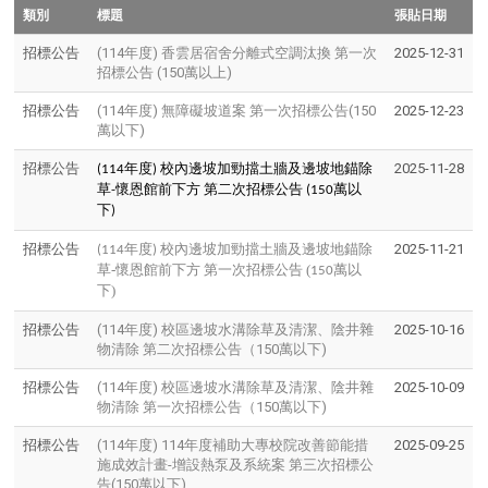
類別
標題
張貼日期
招標公告
(114年度) 香雲居宿舍分離式空調汰換 第一次
2025-12-31
招標公告 (150萬以上)
招標公告
(114年度) 無障礙坡道案 第一次招標公告(150
2025-12-23
萬以下)
招標公告
年度
校內邊坡加勁擋土牆及邊坡地錨除
2025-11-28
(114
)
草
懷恩館前下方
第二次招標公告
萬以
-
(150
下
)
招標公告
年度
校內邊坡加勁擋土牆及邊坡地錨除
2025-11-21
(114
)
草-懷恩館前下方 第一次招標公告 (
萬以
150
下)
招標公告
(114年度) 校區邊坡水溝除草及清潔、陰井雜
2025-10-16
物清除 第二次招標公告（150萬以下)
招標公告
(114年度) 校區邊坡水溝除草及清潔、陰井雜
2025-10-09
物清除 第一次招標公告（150萬以下)
招標公告
(114年度) 114年度補助大專校院改善節能措
2025-09-25
施成效計畫-增設熱泵及系統案 第三次招標公
告(150萬以下)