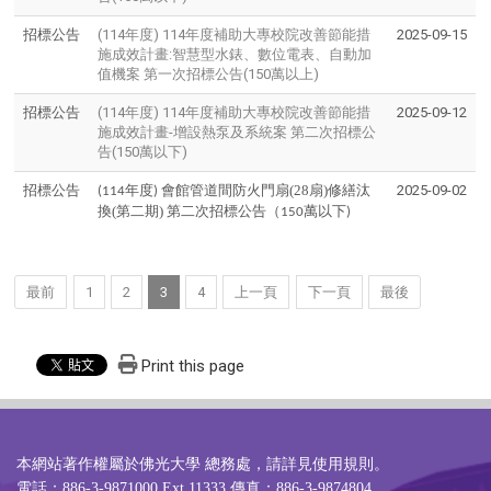
招標公告
(114年度) 114年度補助大專校院改善節能措
2025-09-15
施成效計畫:智慧型水錶、數位電表、自動加
值機案 第一次招標公告(150萬以上)
招標公告
(114年度) 114年度補助大專校院改善節能措
2025-09-12
施成效計畫-增設熱泵及系統案 第二次招標公
告(150萬以下)
招標公告
年度
會館管道間防火門扇(28扇)修繕汰
2025-09-02
(114
)
換(第二期) 第二次招標公告（
萬以下
150
)
最前
1
2
3
4
上一頁
下一頁
最後
Print this page
本網站著作權屬於佛光大學 總務處，請詳見
使用規則
。
電話：886-3-9871000 Ext.11333 傳真：886-3-9874804