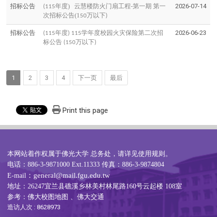
招标公告
年度)
云慧楼防火门扇工程-第一期 第一
2026-07-14
(115
次招标公告(1
万以下
50
)
招标公告
2026-06-23
(115年度) 115学年度校园火灾保险第二次招
标公告 (150万以下)
1
2
3
4
下一页
最后
Print this page
本网站着作权属于佛光大学 总务处，请详见
使用规则
。
电话：886-3-9871000 Ext.11333 传真：886-3-9874804
：general@mail.fgu.edu.tw
E-mail
地址：26247宜兰县礁溪乡林美村林尾路160号云起楼 108室
参考：
佛大校图地图
、
佛大交通
造访人次 : 8628973