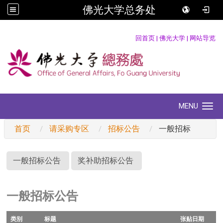
佛光大学总务处
:::
回首页
|
佛光大学
|
网站导览
MENU
Toggle navigation
首页
请采购专区
招标公告
一般招标
:::
一般招标公告
奖补助招标公告
一般招标公告
类别
标题
张贴日期