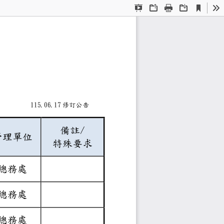
Current
Presentation
Open
Print
Download
To
View
Mode
費標準表
1
1
5.06.
17
修
訂
公
告
/
備註
管理單位
特殊要求
總務處
總務處
總務處