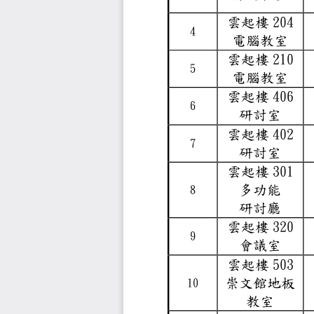
20
雲起樓
4
電腦教
21
雲起樓
5
電腦教
40
雲起樓
6
研討室
40
雲起樓
7
研討室
30
雲起樓
多功能
8
研討廳
32
雲起樓
9
會議室
50
雲起樓
崇文館地
10
教室