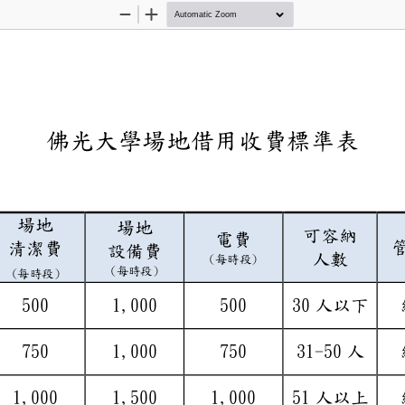
Zoom
Zoom
Out
In
佛光大學場地借用收
場地
場地
可容納
電費
稱
清潔費
設備
費
人數
(
)
每時段
(
)
每時段
(
)
每時段
500
1,000
500
30
室
人以下
750
1,000
750
31
-
50
室
人
1,000
1,
5
00
1
,
000
51
室
人以上