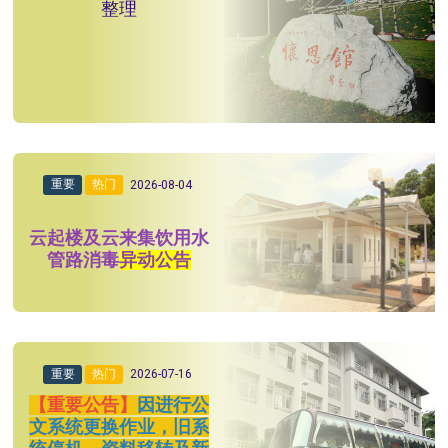
整理
重要
热门
2026-08-04
云起楼及云来集饮用水
管路消毒
异动公告
重要
热门
2026-07-16
【重要公告】
因进行公
文系统更换作业，旧系